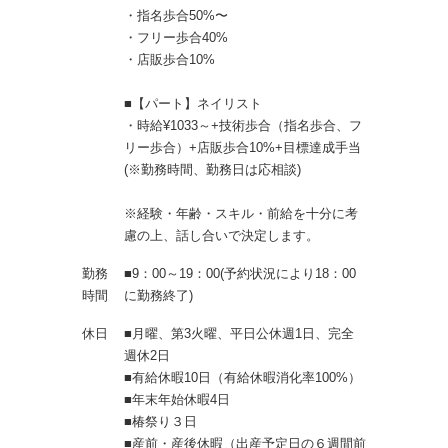
・指名歩合50%〜
・フリー歩合40%
・店販歩合10%
■【パート】ネイリスト
・時給¥1033～+技術歩合（指名歩合、フ
リー歩合）+店販歩合10%+目標達成手当
(※勤務時間、勤務日は応相談)
※経験・年齢・スキル・前給を十分に考
慮の上、話し合いで決定します。
勤務
■9：00～19：00(予約状況により18：00
時間
に勤務終了)
休日
■月曜、第3火曜、平日公休週1日、完全
週休2日
■有給休暇10日（有給休暇消化率100%）
■年末年始休暇4日
■椿祭り３日
■産前・産後休暇（出産予定日の６週間前