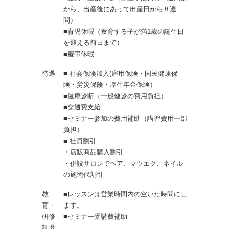
から、出産後にあって出産日から８週
間）
■育児休暇（養育する子が満1歳の誕生日
を迎える前日まで）
■慶弔休暇
待遇
■ 社会保険加入(雇用保険・国民健康保
険・労災保険・厚生年金保険）
■健康診断（一般健診の費用負担）
■交通費支給
■セミナー参加の費用補助（講習費用一部
負担）
■ 社員割引
・店販商品購入割引
・併設サロンでヘア、マツエク、ネイル
の施術代割引
教
■レッスンは営業時間内の空いた時間にし
育・
ます。
研修
■セミナー受講費補助
制度