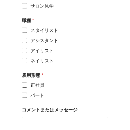
サロン見学
職種
*
スタイリスト
アシスタント
アイリスト
ネイリスト
雇用形態
*
正社員
パート
電
コメントまたはメッセージ
話
番
号
*